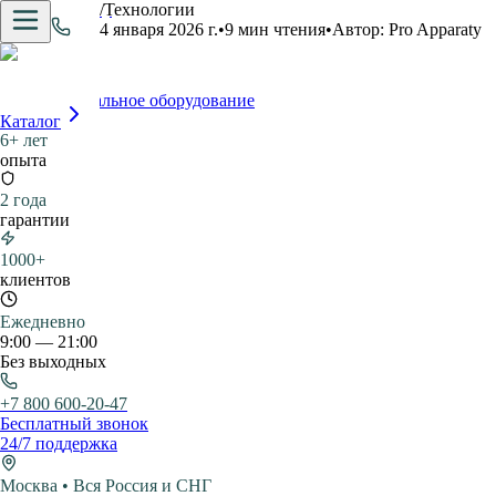
Главная
/
Блог
/
Технологии
Технологии
14 января 2026 г.
•
9
мин чтения
•
Автор:
Pro Apparaty
Pro.Apparaty
Профессиональное оборудование
Каталог
6+ лет
опыта
2 года
гарантии
1000+
клиентов
Ежедневно
9:00 — 21:00
Без выходных
+7 800 600-20-47
Карточки клиентов:
Бесплатный звонок
Настройка параметров:
24/7 поддержка
Человеческий фактор:
Москва • Вся Россия и СНГ
Слепая зона для владельца: