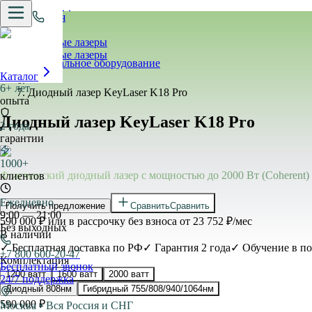
Главная
›
Диодные лазеры
Pro.Apparaty
Диодные лазеры
Профессиональное оборудование
›
Каталог
›
6+ лет
Диодный лазер KeyLaser K18 Pro
опыта
Диодный лазер KeyLaser K18 Pro
2 года
гарантии
1000+
Флагманский диодный лазер с мощностью до 2000 Вт (Coherent) и
клиентов
Ежедневно
Получить предложение
Сравнить
Сравнить
9:00 — 21:00
590 000 ₽
или в рассрочку без взноса от
23 752
₽/мес
Без выходных
В наличии
✓ Бесплатная доставка по РФ
✓ Гарантия 2 года
✓ Обучение в по
+7 800 600-20-47
Комплектация
Бесплатный звонок
1200 ватт
1600 ватт
2000 ватт
24/7 поддержка
Диодный 808нм
Гибридный 755/808/940/1064нм
590 000 ₽
Москва • Вся Россия и СНГ