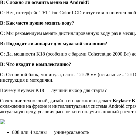
В: Сложно ли освоить меню на Android?
О: Нет, интерфейс TFT True Color LCD интуитивно понятен люб
В: Как часто нужно менять воду?
О: Мы рекомендуем менять дистиллированную воду раз в месяц.
В: Подходит ли аппарат для мужской эпиляции?
О: Да, мощности K18 (особенно с барами Coherent до 2000 Вт) д
В: Что входит в комплектацию?
О: Основной блок, манипула, слоты 12×28 мм (остальные - 12×16
инструкция и методички.
Почему Keylaser K18 — лучший выбор для старта?
Сочетание технологий, дизайна и надежности делает
Keylaser K
охлаждение на фреоне и интеллектуальная система Android страх
актуальную цену, условия рассрочки и получить полный расчет 
808 или 4 волны — универсальность