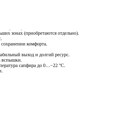
ы (755/808/940/1064 нм) для широкой работы по фототипам и тип
ль параметров.
льших зонах (приобретаются отдельно).
.
и сохранении комфорта.
табильный выход и долгий ресурс.
ь вспышки.
мпература сапфира до 0…−22 °C.
и.