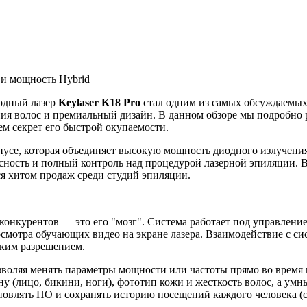
 и мощность Hybrid
иодный лазер
Keylaser K18 Pro
стал одним из самых обсуждаемых
ия волос и премиальный дизайн. В данном обзоре мы подробно 
чем секрет его быстрой окупаемости.
пусе, которая объединяет высокую мощность диодного излучени
опасность и полный контроль над процедурой лазерной эпиляции.
я хитом продаж среди студий эпиляции.
конкурентов — это его "мозг". Система работает под управлени
осмотра обучающих видео на экране лазера. Взаимодействие с с
ким разрешением.
озволяя менять параметры мощности или частоты прямо во врем
ну (лицо, бикини, ноги), фототип кожи и жесткость волос, а ум
новлять ПО и сохранять историю посещений каждого человека (