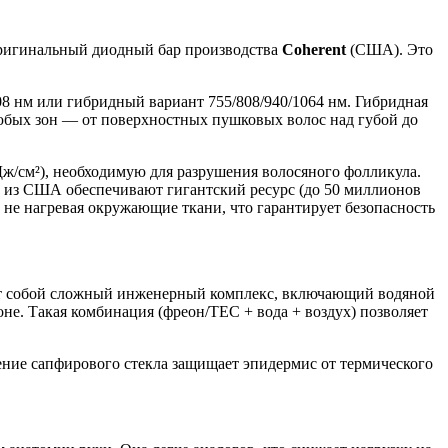
ригинальный диодный бар производства
Coherent
(США). Это
8 нм или гибридный вариант 755/808/940/1064 нм. Гибридная
бых зон — от поверхностных пушковых волос над губой до
Дж/см²), необходимую для разрушения волосяного фолликула.
ы из США обеспечивают гигантский ресурс (до 50 миллионов
 не нагревая окружающие ткани, что гарантирует безопасность
ет собой сложный инженерный комплекс, включающий водяной
е. Такая комбинация (фреон/TEC + вода + воздух) позволяет
ение сапфирового стекла защищает эпидермис от термического