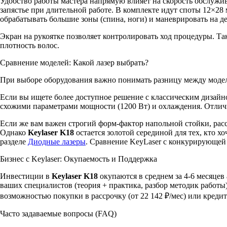
Удобство работы мастера напрямую влияет на скорость обслуж
запястье при длительной работе. В комплекте идут споты 12×28
обрабатывать большие зоны (спина, ноги) и маневрировать на д
Экран на рукоятке позволяет контролировать ход процедуры. Та
плотность волос.
Сравнение моделей: Какой лазер выбрать?
При выборе оборудования важно понимать разницу между моде
Если вы ищете более доступное решение с классическим дизайн
схожими параметрами мощности (1200 Вт) и охлаждения. Отлич
Если же вам важен строгий форм-фактор напольной стойки, ра
Однако
Keylaser K18
остается золотой серединой для тех, кто 
разделе
Диодные лазеры
. Сравнение KeyLaser с конкурирующей
Бизнес с Keylaser: Окупаемость и Поддержка
Инвестиции в
Keylaser K18
окупаются в среднем за 4-6 месяцев
ваших специалистов (теория + практика, разбор методик работы
возможностью покупки в рассрочку (от 22 142 ₽/мес) или кредит
Часто задаваемые вопросы (FAQ)