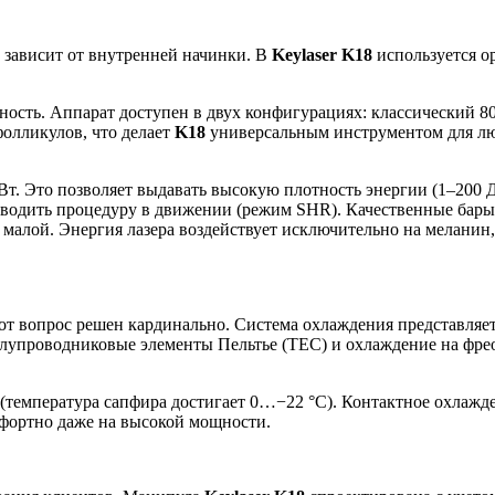
 зависит от внутренней начинки. В
Keylaser K18
используется о
сть. Аппарат доступен в двух конфигурациях: классический 80
фолликулов, что делает
K18
универсальным инструментом для лю
 Вт. Это позволяет выдавать высокую плотность энергии (1–200 
проводить процедуру в движении (режим SHR). Качественные бар
малой. Энергия лазера воздействует исключительно на меланин,
от вопрос решен кардинально. Система охлаждения представля
лупроводниковые элементы Пельтье (TEC) и охлаждение на фреон
 (температура сапфира достигает 0…−22 °C). Контактное охлажд
фортно даже на высокой мощности.