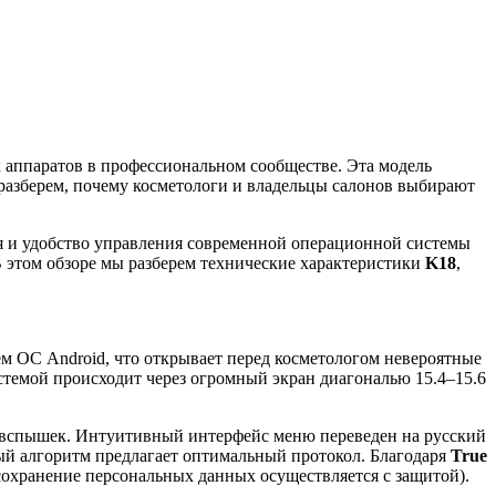
 аппаратов в профессиональном сообществе. Эта модель
разберем, почему косметологи и владельцы салонов выбирают
я и удобство управления современной операционной системы
 В этом обзоре мы разберем технические характеристики
K18
,
ем ОС Android, что открывает перед косметологом невероятные
истемой происходит через огромный экран диагональю 15.4–15.6
я вспышек. Интуитивный интерфейс меню переведен на русский
ный алгоритм предлагает оптимальный протокол. Благодаря
True
сохранение персональных данных осуществляется с защитой).