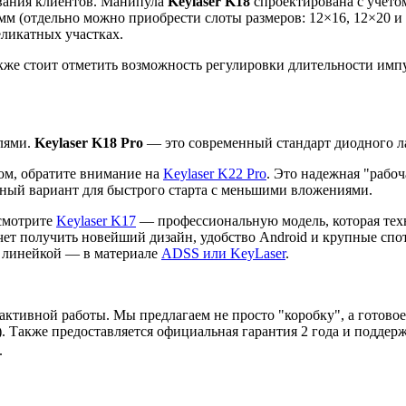
ивания клиентов. Манипула
Keylaser K18
спроектирована с учетом
 мм (отдельно можно приобрести слоты размеров: 12×16, 12×20 и
еликатных участках.
кже стоит отметить возможность регулировки длительности импул
лями.
Keylaser K18 Pro
— это современный стандарт диодного л
ом, обратите внимание на
Keylaser K22 Pro
. Это надежная "рабоч
ный вариант для быстрого старта с меньшими вложениями.
ссмотрите
Keylaser K17
— профессиональную модель, которая техн
хочет получить новейший дизайн, удобство Android и крупные сп
 линейкой — в материале
ADSS или KeyLaser
.
 активной работы. Мы предлагаем не просто "коробку", а готово
). Также предоставляется официальная гарантия 2 года и поддер
.