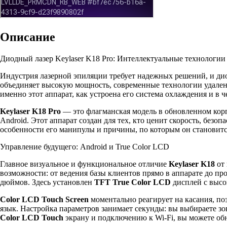
Описание
Диодный лазер Keylaser K18 Pro: Интеллектуальные технологии
Индустрия лазерной эпиляции требует надежных решений, и д
объединяет высокую мощность, современные технологии удален
именно этот аппарат, как устроена его система охлаждения и в 
Keylaser K18 Pro
— это флагманская модель в обновленном кор
Android. Этот аппарат создан для тех, кто ценит скорость, без
особенности его манипулы и причины, по которым он становитс
Управление будущего: Android и True Color LCD
Главное визуальное и функциональное отличие
Keylaser K18
от 
возможности: от ведения базы клиентов прямо в аппарате до пр
дюймов. Здесь установлен
TFT True Color LCD
дисплей с высо
Color LCD Touch Screen
моментально реагирует на касания, п
язык. Настройка параметров занимает секунды: вы выбираете зо
Color LCD Touch
экрану и подключению к Wi-Fi, вы можете об