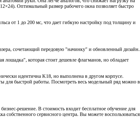
 анатомии руки. Она легче аналогов, что снижает нагрузку на
 12×24). Оптимальный размер рабочего окна позволяет быстро
ьса от 1 до 200 мс, что дает гибкую настройку под толщину и
азера, сочетающий передовую "начинку" и обновленный дизайн.
ая лошадка", которая стоит дешевле флагманов, но обладает
ически идентична K18, но выполнена в другом корпусе.
оты для быстрой работы. Посмотреть весь модельный ряд можно в
е бизнес-решение. В стоимость входит бесплатное обучение для
жка собственного сервисного центра. Вы можете воспользоваться