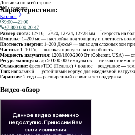
Доставка по всей стране
200+ городов
Характеристики:
Каталог
9:00—21:00
Технология
: диодный лазер — два варианта: 808 нм или 4 волн
+7 800 600-20-47
Экран
: 15,4–15,6″ сенсорный TFT — быстрые пресеты и контро
Размер спота
: 12×16, 12×20, 12×24, 12×28 мм — скорость на бо
Импульс
: 1–200 мс — настройка под толщину и плотность волос
Плотность энергии
: 1–200 Дж/см² — запас для сложных зон пр
Частота
: 1–10 Гц — высокая пропускная способность.
Мощность излучателя
: 1200/1600/2000 Вт (Coherent, USA) — с
Ресурс манипулы
: до 50 000 000 импульсов — низкая стоимост
Охлаждение
: фреон/TEC (Пельтье) + водное + воздушное — те
Тип
: напольный — устойчивый корпус для ежедневной нагрузк
Гарантия
: 2 года — расширенный сервис и техподдержка.
Видео-обзор