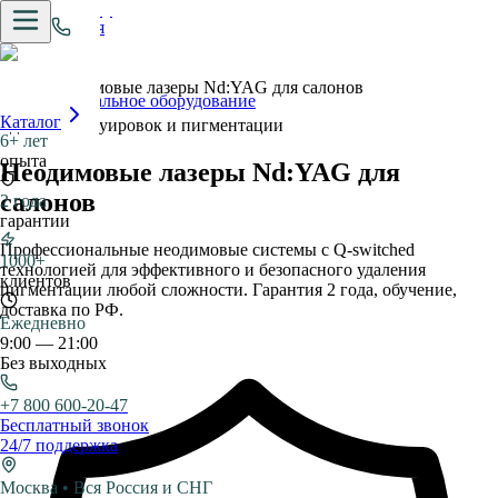
Главная
›
Pro.Apparaty
Неодимовые лазеры Nd:YAG для салонов
Профессиональное оборудование
Каталог
Удаление татуировок и пигментации
6+ лет
опыта
Неодимовые лазеры Nd:YAG для
салонов
2 года
гарантии
Профессиональные неодимовые системы с Q-switched
1000+
технологией для эффективного и безопасного удаления
клиентов
пигментации любой сложности. Гарантия 2 года, обучение,
доставка по РФ.
Ежедневно
9:00 — 21:00
Без выходных
+7 800 600-20-47
Бесплатный звонок
24/7 поддержка
Москва • Вся Россия и СНГ