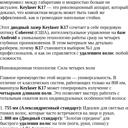
компромисс между габаритами и мощностью больше не
актуален.
Keylaser K17
— это революционный аппарат, который
доказал, что компактная модель может быть такой же
эффективной, как и громоздкие напольные стойки.
Этот
диодный лазер Keylaser K17
сочетает в себе передовую
оптику
Coherent
(США), интеллектуальное управление на
базе
Android
и уникальную технологию работы сразу на четырех
глубинах проникновения. В этом материале мы детально
разберем, почему
K17
становится выбором №1 для
профессионалов, и как он справляется с
удалением волос
любой
сложности.
Инновационная технология: Сила четырех волн
Главное преимущество этой модели — универсальность. В
отличие от классических систем, работающих только на 808 нм,
манипула
Keylaser K17
может генерировать излучение с
четырьмя длинами волн
. Это позволяет мастеру работать с
тотальным охватом всех индивидуальных особенностей волоса:
1.
755 нм (Александритовый стандарт):
Идеален для светлых и
тонких волос, которые часто встречаются на лице и руках.
2.
808 нм (Диодный стандарт):
"Золотая середина" для
быстрого
удаления волос
на теле (ноги, руки, спина) у