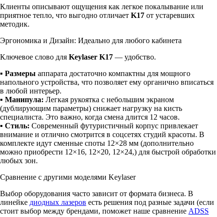
Клиенты описывают ощущения как легкое покалывание или
приятное тепло, что выгодно отличает
K17
от устаревших
методик.
Эргономика и Дизайн: Идеально для любого кабинета
Ключевое слово для
Keylaser K17
— удобство.
▪
Размеры
аппарата достаточно компактны для мощного
напольного устройства, что позволяет ему органично вписаться
в любой интерьер.
▪
Манипула:
Легкая рукоятка с небольшим экраном
(дублирующим параметры) снижает нагрузку на кисть
специалиста. Это важно, когда смена длится 12 часов.
▪
Стиль:
Современный футуристичный корпус привлекает
внимание и отлично смотрится в соцсетях студий красоты. В
комплекте идут сменные споты 12×28 мм (дополнительно
можно приобрести 12×16, 12×20, 12×24,) для быстрой обработки
любых зон.
Сравнение с другими моделями Keylaser
Выбор оборудования часто зависит от формата бизнеса. В
линейке
диодных лазеров
есть решения под разные задачи (если
стоит выбор между брендами, поможет наше сравнение
ADSS