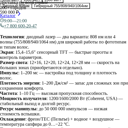
Доставка по всей стране
Диодный 808нм
Гибридный 755/808/940/1064нм
200+ городов
590 000 ₽
Каталог
9:00—21:00
Характеристики:
+7 800 600-20-47
Технология
: диодный лазер — два варианта: 808 нм или 4
волны (755/808/940/1064 нм) для широкой работы по фототипам
и типам волос.
Экран
: 15,4–15,6″ сенсорный TFT — быстрые пресеты и
контроль параметров.
Размер спота
: 12×16, 12×20, 12×24, 12×28 мм — скорость на
больших зонах (приобретаются отдельно).
Импульс
: 1–200 мс — настройка под толщину и плотность
волос.
Плотность энергии
: 1–200 Дж/см² — запас для сложных зон при
сохранении комфорта.
Частота
: 1–10 Гц — высокая пропускная способность.
Мощность излучателя
: 1200/1600/2000 Вт (Coherent, USA) —
стабильный выход и долгий ресурс.
Ресурс манипулы
: до 50 000 000 импульсов — низкая
стоимость вспышки.
Охлаждение
: фреон/TEC (Пельтье) + водное + воздушное —
температура сапфира до 0…−22 °C.