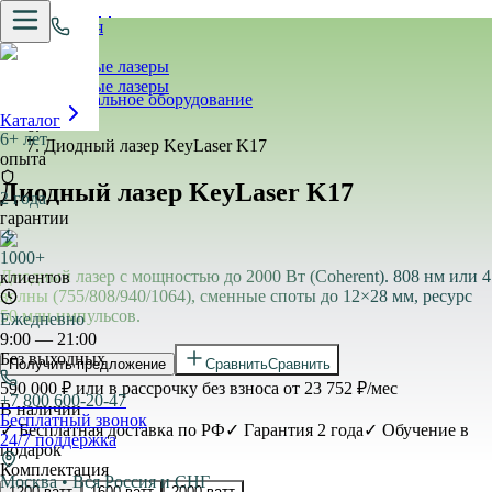
Главная
›
Диодные лазеры
Pro.Apparaty
Диодные лазеры
Профессиональное оборудование
›
Каталог
›
6+ лет
Диодный лазер KeyLaser K17
опыта
Диодный лазер KeyLaser K17
2 года
гарантии
1000+
Диодный лазер с мощностью до 2000 Вт (Coherent). 808 нм или 4
клиентов
волны (755/808/940/1064), сменные споты до 12×28 мм, ресурс
50 млн импульсов.
Ежедневно
9:00 — 21:00
Без выходных
Получить предложение
Сравнить
Сравнить
590 000 ₽
или в рассрочку без взноса от
23 752
₽/мес
+7 800 600-20-47
В наличии
Бесплатный звонок
✓ Бесплатная доставка по РФ
✓ Гарантия 2 года
✓ Обучение в
24/7 поддержка
подарок
Комплектация
Москва • Вся Россия и СНГ
1200 ватт
1600 ватт
2000 ватт