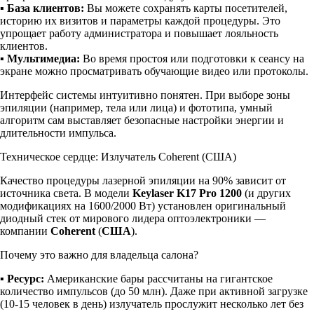
▪
База клиентов:
Вы можете сохранять карты посетителей,
историю их визитов и параметры каждой процедуры. Это
упрощает работу администратора и повышает лояльность
клиентов.
▪
Мультимедиа:
Во время простоя или подготовки к сеансу на
экране можно просматривать обучающие видео или протоколы.
Интерфейс системы интуитивно понятен. При выборе зоны
эпиляции (например, тела или лица) и фототипа, умный
алгоритм сам выставляет безопасные настройки энергии и
длительности импульса.
Техническое сердце: Излучатель Coherent (США)
Качество процедуры лазерной эпиляции на 90% зависит от
источника света. В модели
Keylaser K17 Pro 1200
(и других
модификациях на 1600/2000 Вт) установлен оригинальный
диодный стек от мирового лидера оптоэлектроники —
компании
Coherent
(
США
).
Почему это важно для владельца салона?
▪
Ресурс:
Американские бары рассчитаны на гигантское
количество импульсов (до 50 млн). Даже при активной загрузке
(10-15 человек в день) излучатель прослужит несколько лет без