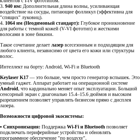
клиентов с I-IV фототипом.
3.
940 нм:
Дополнительная длина волны, усиливающая
воздействие на сосуды, питающие фолликул (эффективна для
"спящих" луковиц).
4.
1064 нм (Неодимовый стандарт):
Глубокое проникновение
для работы с темной кожей (V-VI фототип) и жесткими
волосами в зоне бикини.
Такое сочетание делает
лазер
всесезонным и подходящим для
любого клиента, независимо от цвета его кожи или структуры
волос.
Интеллект на борту: Android, Wi-Fi и Bluetooth
Keylaser K17
— это больше, чем просто генератор вспышек. Это
умный гаджет. Аппарат работает на операционной системе
Android
, что кардинально меняет опыт эксплуатации. Большой
сенсорный экран с диагональю 15.4–15.6 дюймов и высоким
разрешением позволяет управлять бизнесом прямо с дисплея
лазера.
Возможности цифровой экосистемы:
▪
Синхронизация:
Поддержка
Wi-Fi и Bluetooth
позволяет
подключать периферийные устройства и обновлять
программное обеспечение "по воздуху".