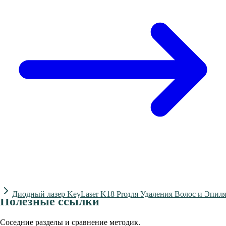
Диодный Лазер ADSS FG2000D для Удаления Волос и Эпил
Диодный лазер KeyLaser K18 Pro
Полезные ссылки
Соседние разделы и сравнение методик.