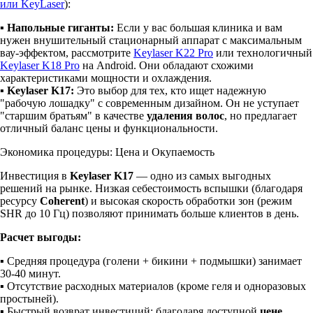
или KeyLaser
):
▪
Напольные гиганты:
Если у вас большая клиника и вам
нужен внушительный стационарный аппарат с максимальным
вау-эффектом, рассмотрите
Keylaser K22 Pro
или технологичный
Keylaser K18 Pro
на Android. Они обладают схожими
характеристиками мощности и охлаждения.
▪
Keylaser K17:
Это выбор для тех, кто ищет надежную
"рабочую лошадку" с современным дизайном. Он не уступает
"старшим братьям" в качестве
удаления волос
, но предлагает
отличный баланс цены и функциональности.
Экономика процедуры: Цена и Окупаемость
Инвестиция в
Keylaser K17
— одно из самых выгодных
решений на рынке. Низкая себестоимость вспышки (благодаря
ресурсу
Coherent
) и высокая скорость обработки зон (режим
SHR до 10 Гц) позволяют принимать больше клиентов в день.
Расчет выгоды:
▪ Средняя процедура (голени + бикини + подмышки) занимает
30-40 минут.
▪ Отсутствие расходных материалов (кроме геля и одноразовых
простыней).
▪ Быстрый возврат инвестиций: благодаря доступной
цене