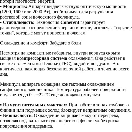
потери плотности энергии.
▪
Мощность:
Аппарат выдает честную оптическую мощность
(1200, 1600 или 2000 Вт), необходимую для разрушения
ростковой зоны волосяного фолликула.
▪
Стабильность:
Технология
Coherent
гарантирует
равномерное распределение энергии в пятне, исключая "горячие
точки", которые могут привести к ожогам.
Охлаждение и комфорт: Забудьте о боли
Несмотря на компактные габариты, внутри корпуса скрыта
мощная
компрессорная система
охлаждения. Она работает в
связке с элементами Пельтье (TEC), водой и воздухом. Это
критически важно для безостановочной работы в течение всего
дня.
Манипула аппарата оснащена контактным охлаждением
сапфирового наконечника. Температура рабочей поверхности
опускается до 0…−22 °C еще до подачи импульса.
▪
На чувствительных участках:
При работе в зонах глубокого
бикини или подмышек холод блокирует неприятные ощущения.
▪
Безопасность:
Охлаждение защищает кожу от перегрева,
позволяя подавать высокую энергию в фолликул без риска
повреждения эпидермиса.