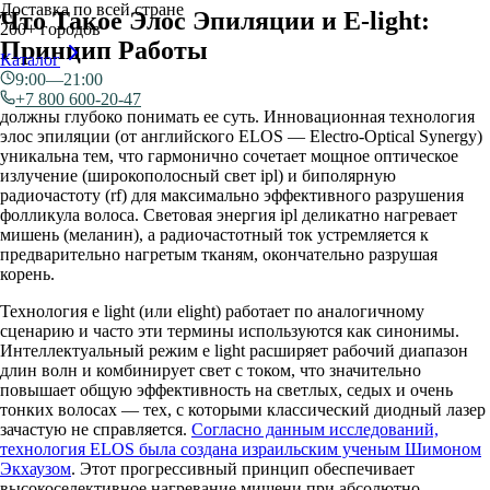
Доставка по всей стране
Что Такое Элос Эпиляции и E-light:
200+ городов
Принцип Работы
Каталог
9:00—21:00
Чтобы грамотно продавать услугу, администратор и мастер
+7 800 600-20-47
должны глубоко понимать ее суть. Инновационная технология
элос эпиляции (от английского ELOS — Electro-Optical Synergy)
уникальна тем, что гармонично сочетает мощное оптическое
излучение (широкополосный свет ipl) и биполярную
радиочастоту (rf) для максимально эффективного разрушения
фолликула волоса. Световая энергия ipl деликатно нагревает
мишень (меланин), а радиочастотный ток устремляется к
предварительно нагретым тканям, окончательно разрушая
корень.
Технология e light (или elight) работает по аналогичному
сценарию и часто эти термины используются как синонимы.
Интеллектуальный режим e light расширяет рабочий диапазон
длин волн и комбинирует свет с током, что значительно
повышает общую эффективность на светлых, седых и очень
тонких волосах — тех, с которыми классический диодный лазер
зачастую не справляется.
Согласно данным исследований,
технология ELOS была создана израильским ученым Шимоном
Экхаузом
. Этот прогрессивный принцип обеспечивает
высокоселективное нагревание мишени при абсолютно