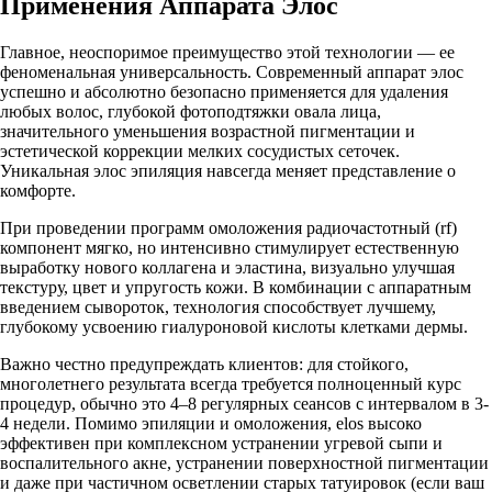
Применения Аппарата Элос
Главное, неоспоримое преимущество этой технологии — ее
феноменальная универсальность. Современный аппарат элос
успешно и абсолютно безопасно применяется для удаления
любых волос, глубокой фотоподтяжки овала лица,
значительного уменьшения возрастной пигментации и
эстетической коррекции мелких сосудистых сеточек.
Уникальная элос эпиляция навсегда меняет представление о
комфорте.
При проведении программ омоложения радиочастотный (rf)
компонент мягко, но интенсивно стимулирует естественную
выработку нового коллагена и эластина, визуально улучшая
текстуру, цвет и упругость кожи. В комбинации с аппаратным
введением сывороток, технология способствует лучшему,
глубокому усвоению гиалуроновой кислоты клетками дермы.
Важно честно предупреждать клиентов: для стойкого,
многолетнего результата всегда требуется полноценный курс
процедур, обычно это 4–8 регулярных сеансов с интервалом в 3-
4 недели. Помимо эпиляции и омоложения, elos высоко
эффективен при комплексном устранении угревой сыпи и
воспалительного акне, устранении поверхностной пигментации
и даже при частичном осветлении старых татуировок (если ваш