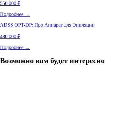
550 000 ₽
Подробнее →
ADSS OPT-DP: Про Аппарат для Эпиляции
480 000 ₽
Подробнее →
Возможно вам будет интересно
Диодные лазеры
•
9
мин
ADSS или KeyLaser: какой диодный лазер
выбрать для салона
Когда владелец студии эпиляции выбирает первый или новый
аппарат, он почти всегда сравнивает несколько брендов в одной
ценовой категории. Среди диодных лазеров до 900 000 ₽ чаще
всего на чашах весов оказываются ADSS и KeyLaser — два
производителя, которые делят российский рынок