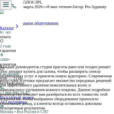
Главная
/
Блог
/
ЭЛОС/IPL
ЭЛОС/IPL
12 марта 2026 г.
•
8
мин чтения
•
Автор:
Pro Apparaty
Pro.Apparaty
Профессиональное оборудование
Каталог
6+ лет
опыта
2 года
гарантии
1000+
клиентов
Каждый руководитель студии красоты рано или поздно решает
элос аппарат купить для салона, чтобы расширить спектр
Ежедневно
оказываемых услуг и привлечь новую аудиторию. Современная
9:00 — 21:00
индустрия эстетики предлагает множество передовых решений
Без выходных
для эффективного удаления нежелательных волос и
комплексного улучшения кожного покрова. Данное подробное
+7 800 600-20-47
руководство поможет вам разобраться во всех тонкостях этой
Бесплатный звонок
технологии, чтобы выбранное оборудование приносило
24/7 поддержка
стабильный доход, а клиенты всегда оставались довольны
безупречным результатом.
Москва • Вся Россия и СНГ